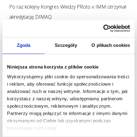
Po raz kolejny Kongres Wiedzy PRoto x IMM otrzymał
akredytację
DIMAQ.
Posiadacze certyfikatu będą mogli zdobyć
10 punktów
recertyfikacyjnych za udział w tegorocznym
Zgoda
Szczegóły
O plikach cookies
wydarzeniu. Prelegenci otrzymają
30 punktów
. Więcej
informacji o programie
pod linkiem
.
Niniejsza strona korzysta z plików cookie
Wykorzystujemy pliki cookie do spersonalizowania treści
i reklam, aby oferować funkcje społecznościowe i
analizować ruch w naszej witrynie. Informacje o tym, jak
korzystasz z naszej witryny, udostępniamy partnerom
społecznościowym, reklamowym i analitycznym.
Partnerzy mogą połączyć te informacje z innymi danymi
otrzymanymi od Ciebie lub uzyskanymi podczas
korzystania z ich usług.