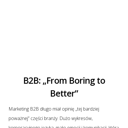
B2B: „From Boring to
Better”
Marketing B2B długo miał opinię „tej bardziej
poważnej” części branży. Dużo wykresów,
korporacyjnego języka, mało emocji i komunikacji, którą